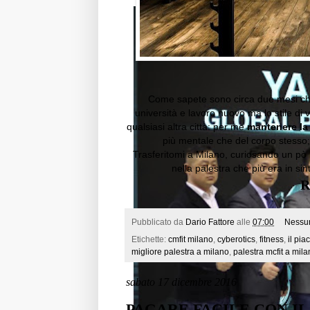
Come sapete sono circa due mesi che 
università e lavoro nuovo ma lo stile di 
qualsiasi altra città: per me
mantenere la 
più mentale che del corpo stesso;
Trasferitomi a Milano, curiosando un pò in
nella palestra che più era in sint
R
Pubblicato da
Dario Fattore
alle
07:00
Nessu
Etichette:
cmfit milano
,
cyberotics
,
fitness
,
il pia
migliore palestra a milano
,
palestra mcfit a mil
sabato 17 dicembre 2016
PAGARE FACILE CON IL