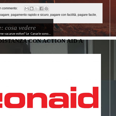
n commento:
 pagare
,
pagamento rapido e sicuro
,
pagare con facilità
,
pagare facile
,
e: cosa vedere
ime vacanze estive? Le Canarie sono...
DISTANZA CON ACTION AID A