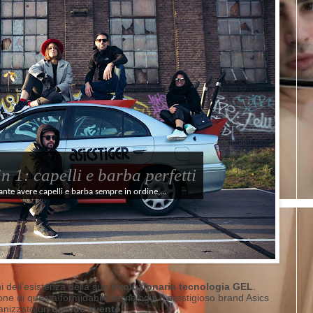
 1: capelli e barba perfetti
ante avere capelli e barba sempre in ordine,...
i dell’esistenza della sua
rivoluzionaria tecnologia GEL
.
ne di questa formidabile tecnologia il prestigioso brand Asics
anizzato un
grande evento