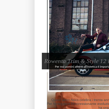
Rowenta Trim & Style 12 in
Per noi uomini attenti all’estetica è import
Quest’ anno Asics celebra i trenta ann
Per festeggiare l’impressionante evoluzio
ha org