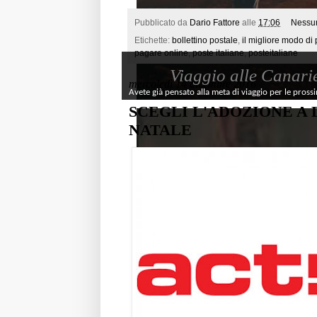
Pubblicato da
Dario Fattore
alle
17:06
Nessu
Etichette:
bollettino postale
,
il migliore modo di
pagare online
,
poste italiane
,
posteitaliane
Viaggio alle Canari
mercoledì 14 dicembre 2016
Avete già pensato alla meta di viaggio per le pross
SCEGLI L'ADOZIONE A 
NATALE