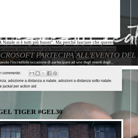
 A Natale si è tutti più buoni". Ma perché lasciare che questo
essere tutti davvero più buoni con piccoli e semplici gesti.
ICROSOFT PARTECIPA ALL'EVENTO DEL
EAD MORE »»»
avuto l’incredibile occasione di partecipare ad uno degli eventi degli...
n commento:
anza
,
adozione a distanza a natale
,
adozioni a distanza sotto natale
,
e jackal per action aid
 GEL TIGER #GEL30