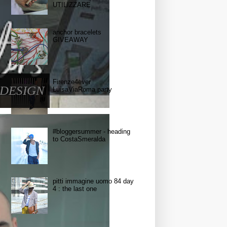
UTILIZZARE
anchor bracelets
GIVEAWAY
Firenze4ever
 DESIGN
LuisaViaRoma party
#bloggersummer - heading
to CostaSmeralda
pitti immagine uomo 84 day
4 : the last one