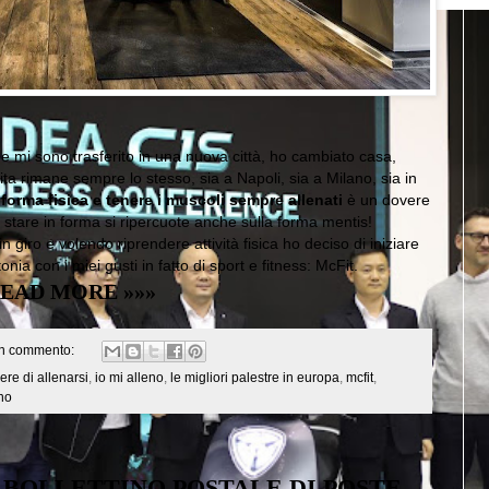
mi sono trasferito in una nuova città, ho cambiato casa,
vita rimane sempre lo stesso, sia a Napoli, sia a Milano, sia in
forma fisica e tenere i muscoli sempre allenati
è un dovere
 stare in forma si ripercuote anche sulla forma mentis!
 giro e volendo riprendere attività fisica ho deciso di iniziare
onia con i miei gusti in fatto di sport e fitness: McFit.
EAD MORE »»»
n commento:
cere di allenarsi
,
io mi alleno
,
le migliori palestre in europa
,
mcfit
,
ano
 BOLLETTINO POSTALE DI POSTE