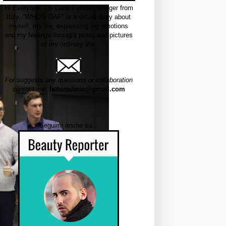
Hi Everyone, I'm Dario Fattore, blogger from
Italy. "WHO'S DAF" is a virtual diary about
myself, my life, expressing my emotions
and my feelings throught posts and pictures
of my ordinary life.
For suggests any questions or collaboration
contact me
:
fattoredario@gmail.com
Seguimi anche su...