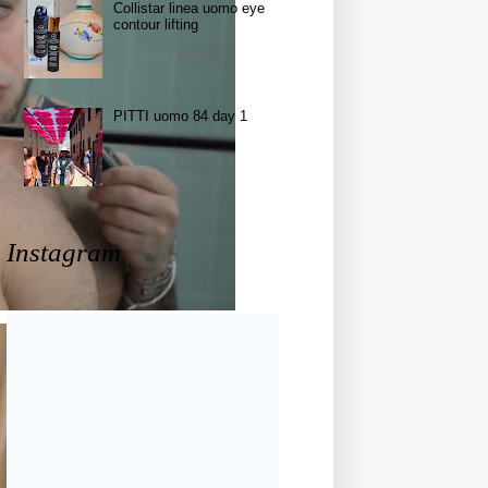
Collistar linea uomo eye
contour lifting
PITTI uomo 84 day 1
Instagram