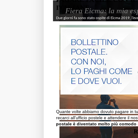
ITALIANE
Fiera Eicma: la mia es
Due giorni fa sono stato ospite di Eicma 2019, l’ev
Quante volte abbiamo dovuto pagare in tutt
recarci all'ufficio postele e attendere il nos
postale è diventato molto più comodo
R