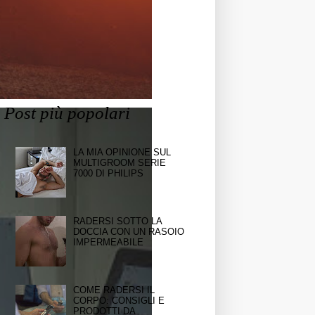
Post più popolari
LA MIA OPINIONE SUL
MULTIGROOM SERIE
7000 DI PHILIPS
RADERSI SOTTO LA
DOCCIA CON UN RASOIO
IMPERMEABILE
COME RADERSI IL
CORPO: CONSIGLI E
PRODOTTI DA