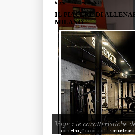
lunedì 19 dicembre 2016
IL PIACERE DI ALLENA
MILANO
Voge : le caratteristiche 
Come vi ho già raccontato in un precedente artic