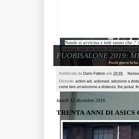
Natale si avvicina e tutti sanno che :"
rimanga solo un modo di dire? Potremmo 
FUORISALONE 2019: M
R
Pochi giorni fa ho 
Pubblicato da
Dario Fattore
alle
20:45
Nessu
Etichette:
action aid
,
actionaid
,
adozione a dist
come fare un'adozione a distanza
,
the jackal
,
th
lunedì 12 dicembre 2016
TRENTA ANNI DI ASICS