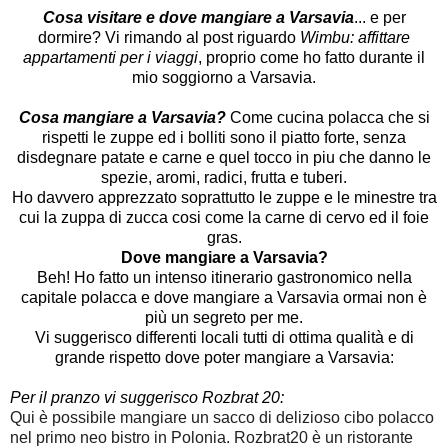
Cosa visitare e dove mangiare a Varsavia
... e per
dormire? Vi rimando al post riguardo
Wimbu: affittare
appartamenti per i viaggi
, proprio come ho fatto durante il
mio soggiorno a Varsavia.
Cosa mangiare a Varsavia?
Come cucina polacca che si
rispetti le zuppe ed i bolliti sono il piatto forte, senza
disdegnare patate e carne e quel tocco in piu che danno le
spezie, aromi, radici, frutta e tuberi.
Ho davvero apprezzato soprattutto le zuppe e le minestre tra
cui la zuppa di zucca cosi come la carne di cervo ed il foie
gras.
Dove mangiare a Varsavia?
Beh! Ho fatto un intenso itinerario gastronomico nella
capitale polacca e dove mangiare a Varsavia ormai non è
più un segreto per me.
Vi suggerisco differenti locali tutti di ottima qualità e di
grande rispetto dove poter mangiare a Varsavia:
Per il pranzo vi suggerisco
Rozbrat 20
:
Qui è possibile mangiare un sacco di delizioso cibo polacco 
nel primo neo bistro in Polonia. Rozbrat20 è un ristorante 