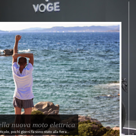
della nuova moto elettrica
olo, pochi giorni fa sono stato alla fiera...