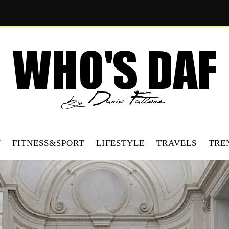
Y
FITNESS&SPORT
LIFESTYLE
TRAVELS
TRE