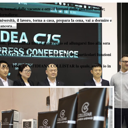
e, tornati dalle vacanze e ormai lontani dalle giornate estive;
iornaliera:
' università, il lavoro, torna a casa, prepara la cena, vai a dormire e
 ancora....
modi, protraendola fino al pomeriggio ed allungarsi fino alla sera
oste appena alzati:
O ed ai suoi prodotti specifici, alle loro particolari funzioni
AUTY ROUTINE QUOTIDIANA COLLISTAR la quale, stesso io in