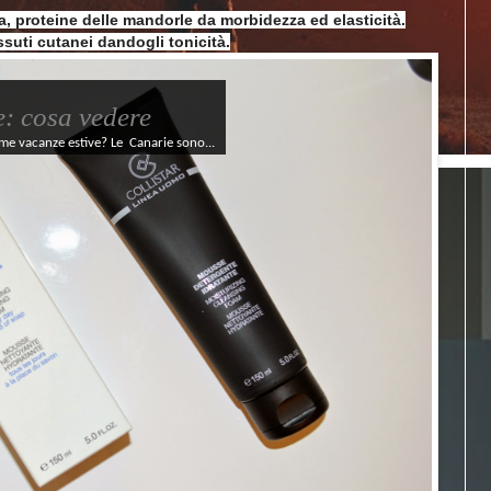
a, proteine delle mandorle da morbidezza ed elasticità.
suti cutanei dandogli tonicità.
e: cosa vedere
ime vacanze estive? Le Canarie sono...