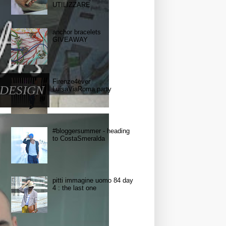
UTILIZZARE
anchor bracelets
GIVEAWAY
Firenze4ever
 DESIGN
LuisaViaRoma party
#bloggersummer - heading
to CostaSmeralda
pitti immagine uomo 84 day
4 : the last one