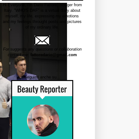
Hi Everyone, I'm Dario Fattore, blogger from
Italy. "WHO'S DAF" is a virtual diary about
myself, my life, expressing my emotions
and my feelings throught posts and pictures
of my ordinary life.
For suggests any questions or collaboration
contact me
:
fattoredario@gmail.com
Seguimi anche su...