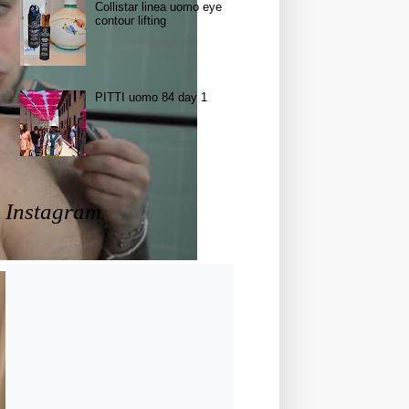
Collistar linea uomo eye
contour lifting
PITTI uomo 84 day 1
Instagram