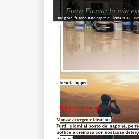
Fiera Eicma: la mia es
Due giorni fa sono stato ospite di Eicma 2019, l’ev
e le varie tappe:
- Mattina e Pulizia del viso:
Mousse detergente idratante
:
Tutti i giorni al posto del sapone, perfe
Soffice e cremosa con sostanze deterge
calcare;