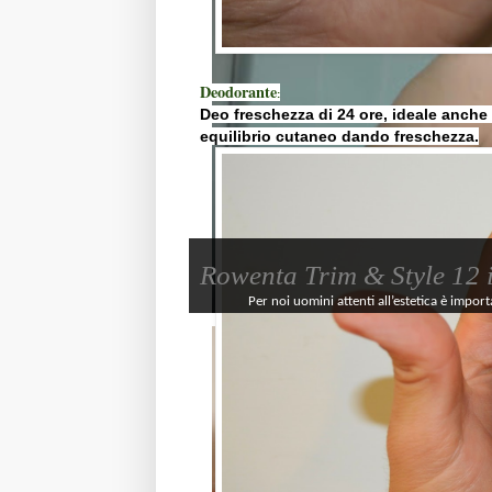
Deodorante
:
Deo freschezza di 24 ore, ideale anche pe
equilibrio cutaneo dando freschezza.
Rowenta Trim & Style 12 in
Per noi uomini attenti all’estetica è import