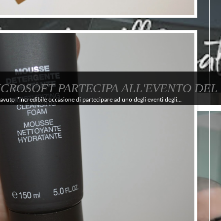
ICROSOFT PARTECIPA ALL'EVENTO DEL
avuto l’incredibile occasione di partecipare ad uno degli eventi degli...