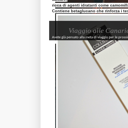
ricca di agenti idratanti come camomill
Contiene betaglucano che rinforza i tes
Viaggio alle Canari
Avete già pensato alla meta di viaggio per le pross