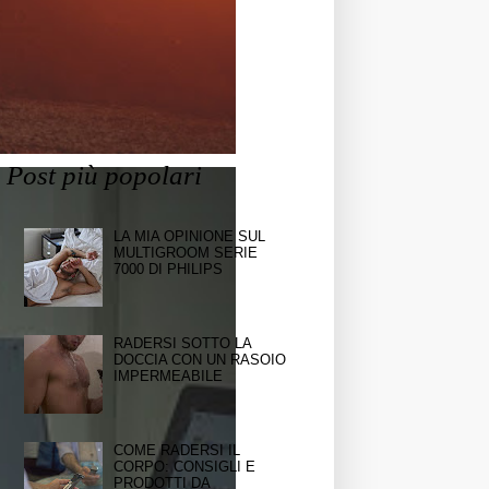
Post più popolari
LA MIA OPINIONE SUL
MULTIGROOM SERIE
7000 DI PHILIPS
RADERSI SOTTO LA
DOCCIA CON UN RASOIO
IMPERMEABILE
COME RADERSI IL
CORPO: CONSIGLI E
PRODOTTI DA