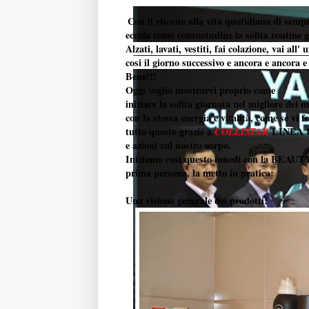
Con il ritorno alla vita quotidiana di sempr
eccola come consuetudine la solita routine g
Alzati, lavati, vestiti, fai colazione, vai all
cosi il giorno successivo e ancora e ancora e
Bene!!!
Oggi voglio mostrarvi proprio come
iniziare la solita giornata nel migliore dei 
con la stessa energia e vitalità, come se vi f
tutto questo grazie a
LINEA UOM
COLLISTAR
e azioni sul nostro corpo.
Iniziamo così questo lunedi con la BE
prima persona, la metto in pratica:
Una visione generale dei prodotti: