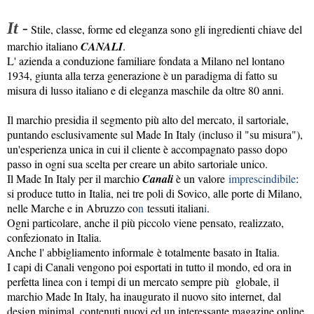
It -
Stile, classe, forme ed eleganza sono gli ingredienti chiave del
marchio italiano
CANALI
.
L' azienda a conduzione familiare fondata a Milano nel lontano
1934, giunta alla terza generazione è un paradigma di fatto su
misura di lusso italiano e di eleganza maschile da oltre 80 anni.
Il marchio presidia il segmento più alto del mercato, il sartoriale,
puntando esclusivamente sul Made In Italy (incluso il "su misura"),
un'esperienza unica in cui il cliente è accompagnato passo dopo
passo in ogni sua scelta per creare un abito sartoriale unico.
Il Made In Italy per il marchio
Canali
è un valore
imprescindibile
:
si produce tutto in Italia, nei tre poli di Sovico, alle porte di Milano,
nelle Marche e in Abruzzo co
n
tessuti italian
i
.
Ogni particolare, anche il più piccolo viene pensato, realizzato,
confezionato in Italia.
Anche l' abbigliamento informale è totalmente basato in Italia.
I capi di Canali vengono poi esportati in tutto il mondo, ed ora in
perfetta linea con i tempi di un mercato sempre più globale, il
marchio Made In Italy, ha inaugurato il nuovo sito internet, dal
design minimal, contenuti nuovi ed un interessante magazine online.