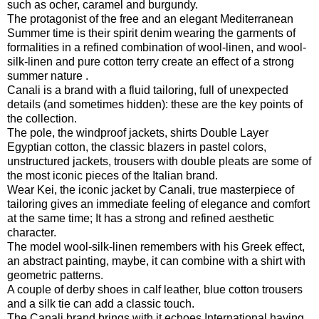
such as ocher, caramel and burgundy.
The protagonist of the free and an elegant Mediterranean
Summer time is their spirit denim wearing the garments of
formalities in a refined combination of wool-linen, and wool-
silk-linen and pure cotton terry create an effect of a strong
summer nature .
Canali is a brand with a fluid tailoring, full of unexpected
details (and sometimes hidden): these are the key points of
the collection.
The pole, the windproof jackets, shirts Double Layer
Egyptian cotton, the classic blazers in pastel colors,
unstructured jackets, trousers with double pleats are some of
the most iconic pieces of the Italian brand.
Wear Kei, the iconic jacket by Canali, true masterpiece of
tailoring gives an immediate feeling of elegance and comfort
at the same time; It has a strong and refined aesthetic
character.
The model wool-silk-linen remembers with his Greek effect,
an abstract painting, maybe, it can combine with a shirt with
geometric patterns.
A couple of derby shoes in calf leather, blue cotton trousers
and a silk tie can add a classic touch.
The Canali brand brings with it echoes International having