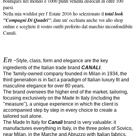
boutiques nel mondo e 1000 punti vendita dislocati in oltre 100
paesi.
Nella mia wishlist per l' Estate 2016 ho selezionato il
total look
"Compagni Di Quadri"
; date un' occhiata anche voi allo shop
online e scegliete il vostro outfit preferito dal marchio inconfondibile
Canali.
En -
Style, class, form and elegance are the key
ingredients of the Italian trade brand
CANALI
.
The 'family-owned company founded in Milan in 1934, the
third generation is in fact a paradigm of Italian luxury fit and
masculine elegance for over 80 years.
The brand oversees the higher end of the market, tailoring,
focusing exclusively on the Made In Italy (including the
"measure"), a unique experience in which the client is
accompanied step by step in every choice to create a
tailored suit alone.
The Made In Italy for
Canali
brand is very valuable: it
manufactures everything in Italy, in the three poles of Sovico,
near Milan, in the Marche and Abruzzo with Italian fabrics.