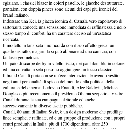
egiziano, i classici blazer in colori pastello, le giacche destrutturate,
pantaloni con doppia pinces sono alcuni dei capi più iconici del
brand italiano.
Canali
Indossare una Kei, la giacca iconica di
, vero capolavoro di
sartorialità concede una sensazione immediata di raffinatezza e nello
stesso tempo di confort; ha un carattere deciso ed un'estetica
ricercata.
Il modello in lana-seta-lino ricorda con il suo effetto greca, un
quadro astratto, magari, la si può abbinare ad una camicia, con
fantasia geometrica.
Un paio di scarpe derby in vitello liscio, dei pantaloni blu in cotone
ed una cravatta in seta possono aggiungere un tocco classico.
Il brand Canali porta con sé un
’
eco internazionale avendo vestito
negli anni personalità di spicco del mondo della politica, della
cultura, e del cinema: Ludovico Enaudi, Alec Baldwin, Michael
Douglas o più recentemente il presidente Obama scoperto a vestire
Canali durante la sua campagna elettorale ed anche
successivamente in diverse uscite pubbliche.
Canali, 80 anni di Italian Style, è un design moderno che predilige
linee semplici e raffinate, ed è un gruppo di produzione con i propri
centri produttivi in Italia, più di 1700 dipendenti, oltre 250