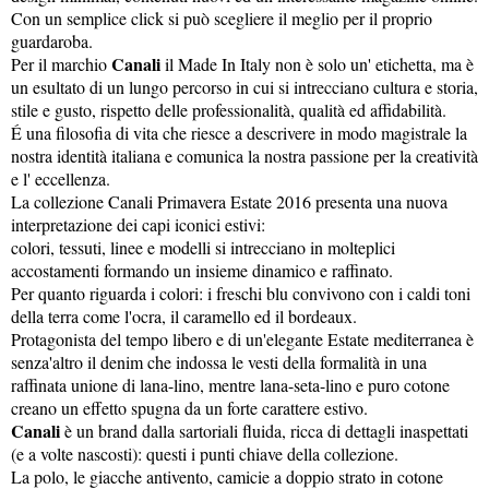
Con un semplice click si può scegliere il meglio per il proprio
guardaroba.
Canali
Per il marchio
il Made In Italy non è solo un' etichetta, ma è
un esultato di un lungo percorso in cui si intrecciano cultura e storia,
stile e gusto, rispetto delle professionalità, qualità ed affidabilità.
É una filosofia di vita che riesce a descrivere in modo magistrale la
nostra identità italiana e comunica la nostra passione per la creatività
e l' eccellenza.
La collezione Canali Primavera Estate 2016 presenta una nuova
interpretazione dei capi iconici estivi:
colori, tessuti, linee e modelli si intrecciano in molteplici
accostamenti formando un insieme dinamico e raffinato.
Per quanto riguarda i colori: i freschi blu convivono con i caldi toni
della terra come l'ocra, il caramello ed il bordeaux.
Protagonista del tempo libero e di un'elegante Estate mediterranea è
senza'altro il denim che indossa le vesti della formalità in una
raffinata unione di lana-lino, mentre lana-seta-lino e puro cotone
creano un effetto spugna da un forte carattere estivo.
Canali
è un brand dalla sartoriali fluida, ricca di dettagli inaspettati
(e a volte nascosti): questi i punti chiave della collezione.
La polo, le giacche antivento, camicie a doppio strato in cotone